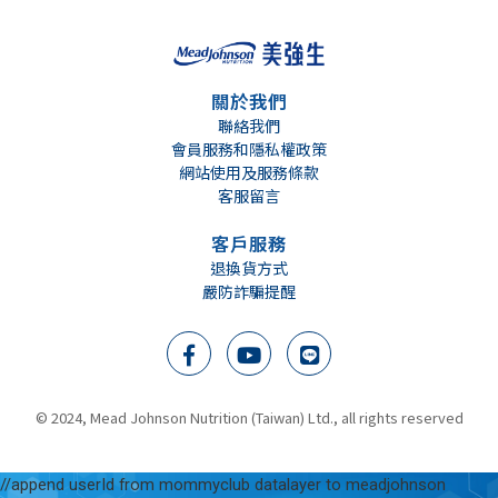
關於我們
聯絡我們
會員服務和隱私權政策
網站使用及服務條款
客服留言
客戶服務
退換貨方式
嚴防詐騙提醒
We support breast milk
根據世界衛生組織建議 母乳餵哺至少六個月
美強生營養品全力支持母乳餵哺, 母乳是寶寶最好的營養來源, 餵哺母乳是給寶寶一生最好的開始。在準備授乳及哺乳期間, 營養均衡的飲食, 對於提供寶寶優質的營養及幫助健康成長是很重要的。
© 2024, Mead Johnson Nutrition (Taiwan) Ltd., all rights reserved
//append userId from mommyclub datalayer to meadjohnson