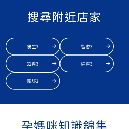
搜尋附近店家
優生3
智睿3
鉑睿3
純睿3
親舒3
孕媽咪知識錦集