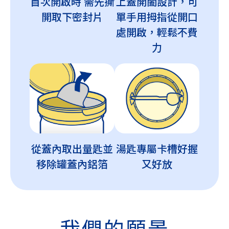
首次開啟時
需先撕
上蓋開闔設計，可
開取下密封片
單手用拇指從開口
處開啟，輕鬆不費
力
從蓋內取出量匙
並
湯匙專屬卡槽
好握
移除罐蓋內鋁箔
又好放
我們的願景