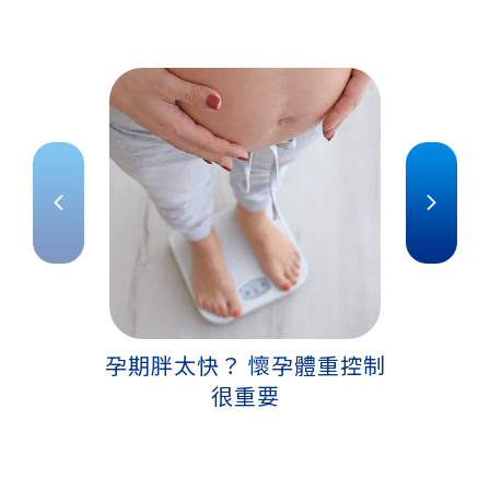
孕期胖太快？ 懷孕體重控制
準媽
很重要