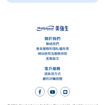
關於我們
聯絡我們
會員服務和隱私權政策
網站使用及服務條款
客服留言
客戶服務
退換貨方式
嚴防詐騙提醒
We support breast milk
根據世界衛生組織建議 母乳餵哺至少六個月
美強生營養品全力支持母乳餵哺, 母乳是寶寶最好的營養來源, 餵哺母乳是給寶寶一生最好的開始。在準備授乳及哺乳期間, 營養均衡的飲食, 對於提供寶寶優質的營養及幫助健康成長是很重要的。