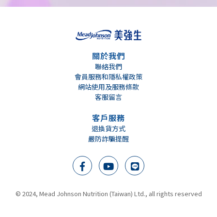
台北市士林區士東路91巷3號
大樹藥局-中山吉林店
台北市中山區吉林路371號
關於我們
聯絡我們
會員服務和隱私權政策
大樹藥局-松山民生店
網站使用及服務條款
台北市松山區民生東路五段107號
客服留言
客戶服務
大樹藥局-內湖文德店
退換貨方式
台北市內湖區文德路102號
嚴防詐騙提醒
大樹藥局-內湖康雲店
台北市內湖區康寧路一段116號
We support breast milk
根據世界衛生組織建議 母乳餵哺至少六個月
美強生營養品全力支持母乳餵哺, 母乳是寶寶最好的營養來源, 餵哺母乳是給寶寶一生最好的開始。在準備授乳及哺乳期間, 營養均衡的飲食, 對於提供寶寶優質的營養及幫助健康成長是很重要的。
© 2024, Mead Johnson Nutrition (Taiwan) Ltd., all rights reserved
大樹藥局-北市龍江店