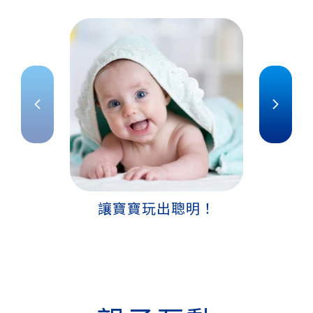
讓寶寶玩出聰明！
啟蒙教