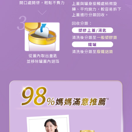
開口處開啓，輕鬆不費力
上蓋與罐身接觸處稍微旋
轉、平均施力，較容易拆下
上蓋進行分類回收。
回收分類：
塑膠上蓋/湯匙
清洗後分類至
一般塑膠類
鐵罐
清洗後分類至
廢鐵鋁類
從蓋內取出量匙
並移除罐蓋內鋁箔