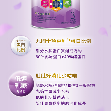
九國十項專利
蛋白比例
*1
部分水解蛋白質組成為約
60%乳清蛋白+40%酪蛋白
肚肚好消化少咕嚕
親舒水解3相較於優生3一般配方
乳糖含量減少70%
低適乳糖幫助消化
陪伴寶寶逐步適應消化成長