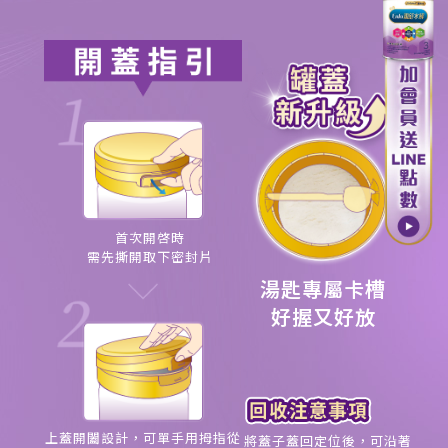
首次開啓時
需先撕開取下密封片
湯匙專屬卡槽
好握又好放
上蓋開闔設計，可單手用拇指從
將蓋子蓋回定位後，可沿著