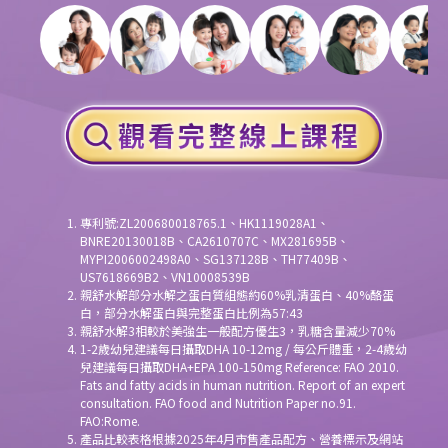
專利號:ZL200680018765.1、HK1119028A1、
BNRE20130018B、CA2610707C、MX281695B、
MYPI2006002498A0、SG137128B、TH77409B、
US7618669B2、VN10008539B
親舒水解部分水解之蛋白質組態約60%乳清蛋白、40%酪蛋
白，部分水解蛋白與完整蛋白比例為57:43
親舒水解3相較於美強生一般配方優生3，乳糖含量減少70%
1-2歲幼兒建議每日攝取DHA 10-12mg / 每公斤體重，2-4歲幼
兒建議每日攝取DHA+EPA 100-150mg Reference: FAO 2010.
Fats and fatty acids in human nutrition. Report of an expert
consultation. FAO food and Nutrition Paper no.91.
FAO:Rome.
產品比較表格根據2025年4月市售產品配方、營養標示及網站