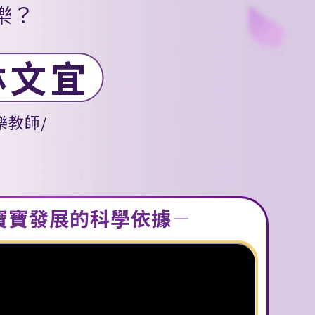
樂？
樂教師/
寶寶發展的科學依據
－