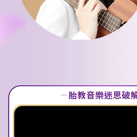
－
胎教音樂迷思破