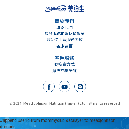
關於我們
聯絡我們
會員服務和隱私權政策
網站使用及服務條款
客服留言
客戶服務
退換貨方式
嚴防詐騙提醒
We support breast milk
根據世界衛生組織建議 母乳餵哺至少六個月
美強生營養品全力支持母乳餵哺, 母乳是寶寶最好的營養來源, 餵哺母乳是給寶寶一生最好的開始。在準備授乳及哺乳期間, 營養均衡的飲食, 對於提供寶寶優質的營養及幫助健康成長是很重要的。
© 2024, Mead Johnson Nutrition (Taiwan) Ltd., all rights reserved
//append userId from mommyclub datalayer to meadjohnson
domain