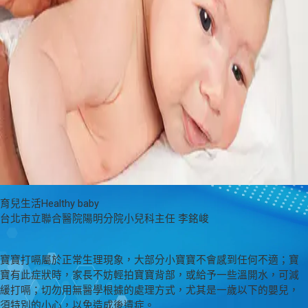
育兒生活Healthy baby
台北市立聯合醫院陽明分院小兒科主任 李銘峻
寶寶打嗝屬於正常生理現象，大部分小寶寶不會感到任何不適；寶
寶有此症狀時，家長不妨輕拍寶寶背部，或給予一些溫開水，可減
緩打嗝；切勿用無醫學根據的處理方式，尤其是一歲以下的嬰兒，
須特別的小心，以免造成後遺症。