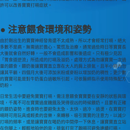
許可以改善寶寶打嗝症狀。
● 注意餵食環境和姿勢
由於剛出生的寶寶神經發育還不太成熟，所以才會經常打嗝，絕大
多數不是病，無需過於擔心、驚慌及治療，通常過些時日等寶寶長
大後就會自然好轉，一般不會造成影響和後遺症。只有極少見因
「胃食道逆流」所造成的打嗝及溢奶，處理方式為勿讓寶寶一次過
量的餵食，餵奶後讓寶寶直立靠在大人的肩上排氣，且半小時內勿
讓其平躺，四個月大後可添加米粉或麥粉以增加奶的稠性；更少數
的寶寶可能是對牛奶蛋白過敏所引起，可依醫師指示使用特殊配方
奶粉。
日常生活中要避免寶寶打嗝，需注意餵食寶寶要在安靜的狀態與環
境，千萬不可在寶寶過度饑餓及哭得很凶的時候餵奶。且要有正確
的餵奶姿勢，進食時也要避免太急、太快、過冷、過燙，在寶寶打
嗝時可用玩具或輕柔的音樂，來轉移、吸引寶寶的注意力，以減少
打嗝的頻率，或是讓寶寶在喝奶的中間停一下休息，讓寶寶直立站
在你腿上，輕輕地拍他的背，排氣打完了飽嗝可避免連續打嗝。