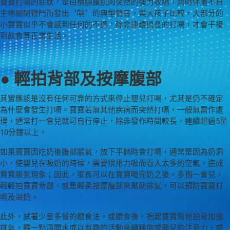
寶寶打嗝的症狀，是由橫膈膜肌肉突然的強力收縮，同時伴隨不自
主地關閉聲門而發出〝嗝〞的典型聲音。與大孩子比較，大部分的
小寶寶似乎不會感到任何的不適，除非連續過長的打嗝，才會干擾
到飲食等正常生活。
● 輕拍背部及按摩腹部
其實應該是沒有任何可靠的方式來停止嬰兒打嗝，尤其是仍不確定
為什麼會發生打嗝。寶寶若無其他疾病而突然打嗝，一般無需作處
理，通常打一會兒就可自行停止，除非發作時間較長，連續超過5至
10分鐘以上。
如果寶寶因吃奶後腹部脹氣，放下平躺時會打嗝，通常是因為奶洞
小，使嬰兒在吸奶的時候，需要很用力吸而吞入太多的空氣，造成
寶寶脹氣現象；因此，家長可以在寶寶喝完奶之後，多抱一會兒，
輕輕拍寶寶背部，或是輕柔按摩腹部來幫助排氣，可以預防寶寶打
嗝及溢奶。
此外，試著少量多餐的餵食法，或餵食後，抱起寶寶幫他拍背加強
排氣，餵一點溫開水或以有趣的活動來轉移你或嬰兒的注意力，或