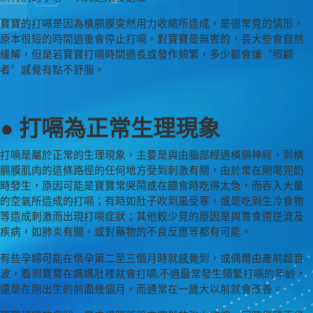
寶寶的打嗝是因為橫膈膜突然用力收縮所造成，是很常見的情形，
原本很短的時間過後會停止打嗝，對寶寶是無害的，長大些會自然
緩解，但是若寶寶打嗝時間過長或發作頻繁，多少都會讓〝照顧
者〞感覺有點不舒服。
● 打嗝為正常生理現象
打嗝是屬於正常的生理現象，主要是與由腦部經過橫膈神經，到橫
膈膜肌肉的這條路徑的任何地方受到刺激有關，由於常在剛喝完奶
時發生，原因可能是寶寶常哭鬧或在餵食時吃得太急，而吞入大量
的空氣所造成的打嗝；有時如肚子吹到風受寒，或是吃到生冷食物
等造成刺激而出現打嗝症狀；其他較少見的原因是與胃食道逆流及
疾病，如肺炎有關，或對藥物的不良反應等都有可能。
有些孕婦可能在懷孕第二至三個月時就感覺到，或偶爾由產前超音
波，看到寶寶在媽媽肚裡就會打嗝;不過最常發生頻繁打嗝的年齡，
還是在剛出生的前面幾個月，而通常在一歲大以前就會改善。