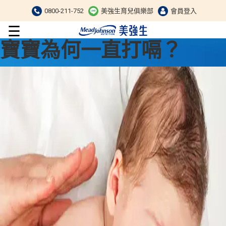
0800-211-752
美強生育兒俱樂部
會員登入
☰
寶寶為何一直打嗝？