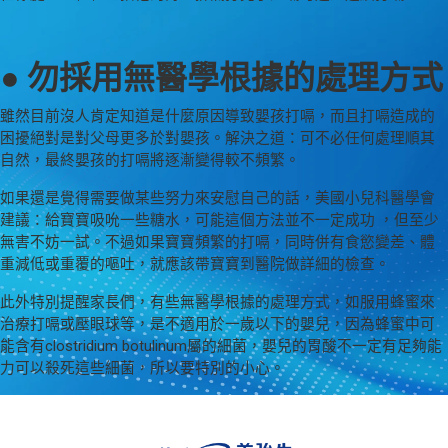
● 勿採用無醫學根據的處理方式
雖然目前沒人肯定知道是什麼原因導致嬰孩打嗝，而且打嗝造成的
困擾絕對是對父母更多於對嬰孩。解決之道：可不必任何處理順其
自然，最終嬰孩的打嗝將逐漸變得較不頻繁。
如果還是覺得需要做某些努力來安慰自己的話，美國小兒科醫學會
建議：給寶寶吸吮一些糖水，可能這個方法並不一定成功 ，但至少
無害不妨一試。不過如果寶寶頻繁的打嗝，同時併有食慾變差、體
重減低或重覆的嘔吐，就應該帶寶寶到醫院做詳細的檢查。
此外特別提醒家長們，有些無醫學根據的處理方式，如服用蜂蜜來
治療打嗝或壓眼球等，是不適用於一歲以下的嬰兒，因為蜂蜜中可
能含有clostridium botulinum屬的細菌，嬰兒的胃酸不一定有足夠能
力可以殺死這些細菌，所以要特別的小心。