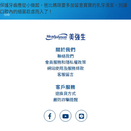
保護牙齒應從小做起，爸比媽咪要多加留意寶寶的乳牙清潔，別讓
口腔內的細菌趁虛而入了！
關於我們
聯絡我們
會員服務和隱私權政策
網站使用及服務條款
客服留言
客戶服務
退換貨方式
嚴防詐騙提醒
We support breast milk
根據世界衛生組織建議 母乳餵哺至少六個月
美強生營養品全力支持母乳餵哺, 母乳是寶寶最好的營養來源, 餵哺母乳是給寶寶一生最好的開始。在準備授乳及哺乳期間, 營養均衡的飲食, 對於提供寶寶優質的營養及幫助健康成長是很重要的。