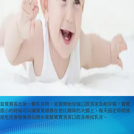
當寶寶長出第一顆乳牙時，就要開始加強口腔清潔及刷牙囉！寶寶
還小的時候可以讓寶寶頭靠在爸比媽咪的大腿上，每天固定時間或
是吃完食物後用白開水來幫寶寶清潔口腔及擦拭乳牙。