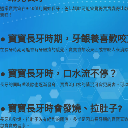
通常寶寶會在9-10個月開始長牙，爸比媽咪可能會覺得寶寶變得
寶喔！
● 寶寶長牙時期，牙齦養喜歡咬
在長牙時期可能會有牙齦癢的感覺，寶寶會想咬東西或會咬人來消
● 寶寶長牙時，口水流不停？
長牙的同時唾液腺也逐漸發育，寶寶流口水的情況可會更厲害。可
● 寶寶長牙時會發燒、拉肚子?
長牙和發燒、拉肚子沒有絕對的關係，多半是因為長牙期的寶寶喜
忽寶寶的健康。