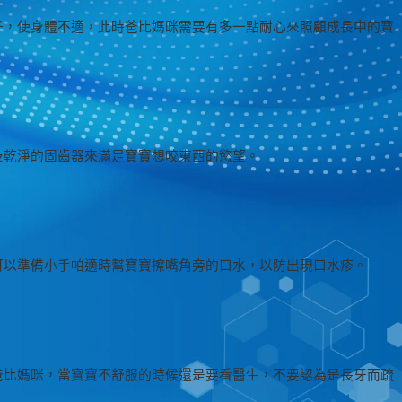
子，使身體不適，此時爸比媽咪需要有多一點耐心來照顧成長中的寶
及乾淨的固齒器來滿足寶寶想咬東西的慾望。
可以準備小手帕適時幫寶寶擦嘴角旁的口水，以防出現口水疹。
爸比媽咪，當寶寶不舒服的時候還是要看醫生，不要認為是長牙而疏