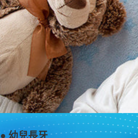
● 幼兒長牙