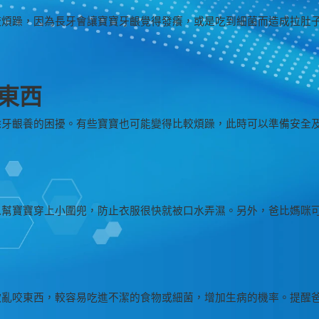
比較煩躁，因為長牙會讓寶寶牙齦覺得發癢，或是吃到細菌而造成拉肚
東西
除牙齦養的困擾。有些寶寶也可能變得比較煩躁，此時可以準備安全
以幫寶寶穿上小圍兜，防止衣服很快就被口水弄濕。另外，爸比媽咪
歡亂咬東西，較容易吃進不潔的食物或細菌，增加生病的機率。提醒