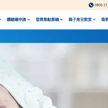
0800-21
體驗罐申請
發票集點集罐
親子育兒教室
衛