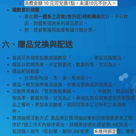
消費金額 10 元可兌換1點，未滿10元不計入。
罐數累計規範：
需在
同一體系之店家(含分店)特約藥局
累計，不可跨
店、跨體系或跨系列產品累計。
例：智睿集罐與鉑睿集罐分開計算。
六、贈品兌換與配送
會員可依現有點數或罐數至「
兌換好禮
」專區兌換贈品。
贈品以官網為準，不定期更改，數量有限，兌完為止。
贈品配送範圍：
台灣境內(台、澎、金、馬地區 )。
贈品一經兌換將無法退換，亦無法更換成其他贈品。
活動獎項會在「發票集點集罐 >
兌換好禮
」中說明，贈品以實
物為準，數量有限，兌完為止，美強生育兒俱樂部保有更換獎
品之權利。參加本活動者，視同同意本公司所列之各項條
件。
獎項抽獎活動方式: 獎品將於獎項抽出後依回填領獎表單之順
序於7個工作天內依序寄出，詳細寄送通知請留意LINE訊息。
若因個人操作（如封鎖、刪除LINE帳號、
未維持綁定
等）導致