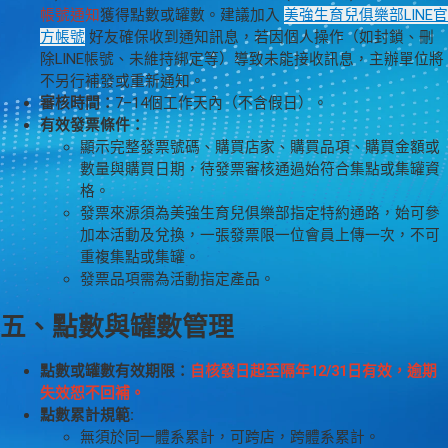
帳號通知
獲得點數或罐數。建議加入
美強生育兒俱樂部LINE官
方帳號
好友確保收到通知訊息，若因個人操作（如封鎖、刪
除LINE帳號、未維持綁定等）導致未能接收訊息，主辦單位將
不另行補發或重新通知。
審核時間：
7–14個工作天內（不含假日）。
有效發票條件：
顯示完整發票號碼、購買店家、購買品項、購買金額或
數量與購買日期，待發票審核通過始符合集點或集罐資
格。
發票來源須為美強生育兒俱樂部指定特約通路，始可參
加本活動及兌換，一張發票限一位會員上傳一次，不可
重複集點或集罐。
發票品項需為活動指定產品。
五、點數與罐數管理
點數或罐數有效期限：
自核發日起至隔年12/31日有效，逾期
失效恕不回補。
點數累計規範:
無須於同一體系累計，可跨店，跨體系累計。