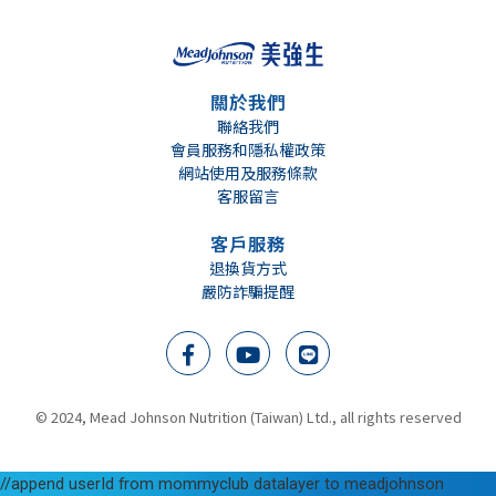
關於我們
聯絡我們
會員服務和隱私權政策
網站使用及服務條款
客服留言
客戶服務
退換貨方式
嚴防詐騙提醒
We support breast milk
根據世界衛生組織建議 母乳餵哺至少六個月
美強生營養品全力支持母乳餵哺, 母乳是寶寶最好的營養來源, 餵哺母乳是給寶寶一生最好的開始。在準備授乳及哺乳期間, 營養均衡的飲食, 對於提供寶寶優質的營養及幫助健康成長是很重要的。
© 2024, Mead Johnson Nutrition (Taiwan) Ltd., all rights reserved
//append userId from mommyclub datalayer to meadjohnson