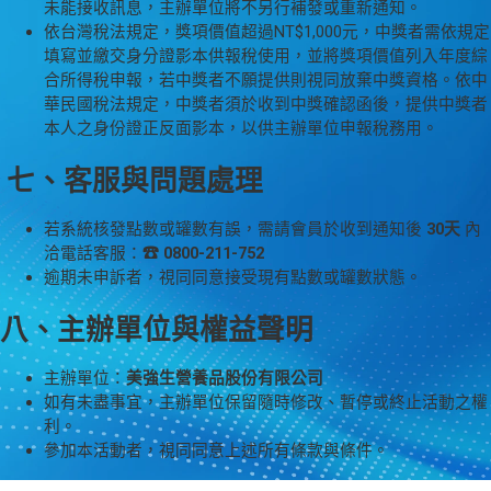
未能接收訊息，主辦單位將不另行補發或重新通知。
依台灣稅法規定，獎項價值超過NT$1,000元，中獎者需依規定
填寫並繳交身分證影本供報稅使用，並將獎項價值列入年度綜
合所得稅申報，若中獎者不願提供則視同放棄中獎資格。依中
華民國稅法規定，中獎者須於收到中獎確認函後，提供中獎者
本人之身份證正反面影本，以供主辦單位申報稅務用。
七、客服與問題處理
若系統核發點數或罐數有誤，需請會員於收到通知後
30天
內
洽電話客服：
☎ 0800-211-752
逾期未申訴者，視同同意接受現有點數或罐數狀態。
八、主辦單位與權益聲明
主辦單位：
美強生營養品股份有限公司
如有未盡事宜，主辦單位保留隨時修改、暫停或終止活動之權
利。
參加本活動者，視同同意上述所有條款與條件。