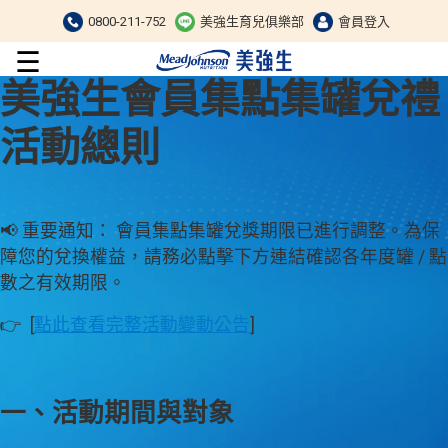
0800-211-752
美強生育兒俱樂部
會員登入
☰
美強生會員集點集罐兌禮
活動總則
📢 重要通知： 會員集點集罐兌獎期限已進行調整。為保
障您的兌換權益，請務必點擊下方連結確認各年度罐 / 點
數之有效期限。
👉 [
點此查看完整活動變動公告
]
一、活動期間與對象