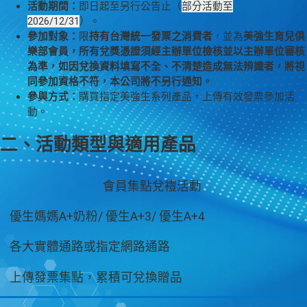
活動期間：
即日起至另行公告止（
部分活動至
2026/12/31
）。
參加對象：
限
持有台灣統一發票之消費者
，並為
美強生育兒俱
樂部會員，所有兌獎憑證須經主辦單位檢核並以主辦單位審核
為準，如因兌換資料填寫不全、不清楚造成無法辨識者，將視
同參加資格不符，本公司將不另行通知。
參與方式：
購買指定美強生系列產品，上傳有效發票參加活
動。
二、活動類型與適用產品
活
適
適
集
會員集點兌禮活動
動
用
用
點
優生媽媽A+奶粉/ 優生A+3/ 優生A+4
類
產
通
方
型
品
路
式
各大實體通路或指定網路通路
上傳發票集點，累積可兌換贈品