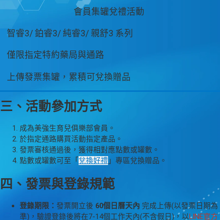
會員集罐兌禮活動
智睿3/ 鉑睿3/ 純睿3/ 親舒3 系列
僅限指定特約藥局與通路
上傳發票集罐，累積可兌換贈品
三、活動參加方式
成為美強生育兒俱樂部會員。
於指定通路購買活動指定產品。
發票審核通過後，獲得相對應點數或罐數。
點數或罐數可至「
兌換好禮
」專區兌換贈品。
四、發票與登錄規範
登錄期限：
發票開立後
60個日曆天內
完成上傳(以發票日期為
準)，驗證登錄後將在7-14個工作天內(不含假日)，以
LINE官方