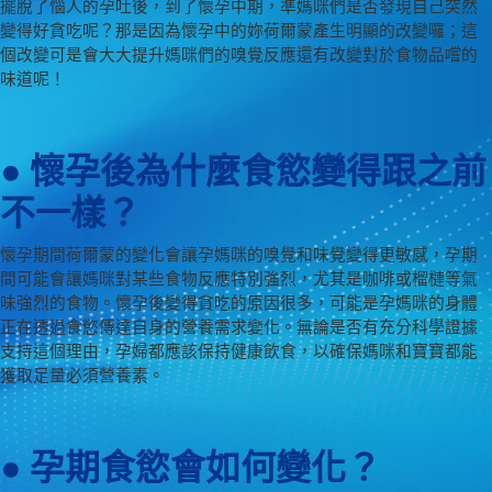
擺脫了惱人的孕吐後，到了懷孕中期，準媽咪們是否發現自己突然
變得好貪吃呢？那是因為懷孕中的妳荷爾蒙產生明顯的改變囉；這
個改變可是會大大提升媽咪們的嗅覺反應還有改變對於食物品嚐的
味道呢！
● 懷孕後為什麼食慾變得跟之前
不一樣？
懷孕期間荷爾蒙的變化會讓孕媽咪的嗅覺和味覺變得更敏感，孕期
間可能會讓媽咪對某些食物反應特別強烈，尤其是咖啡或榴槤等氣
味強烈的食物。懷孕後變得貪吃的原因很多，可能是孕媽咪的身體
正在透過食慾傳達自身的營養需求變化。無論是否有充分科學證據
支持這個理由，孕婦都應該保持健康飲食，以確保媽咪和寶寶都能
獲取足量必須營養素。
● 孕期食慾會如何變化？