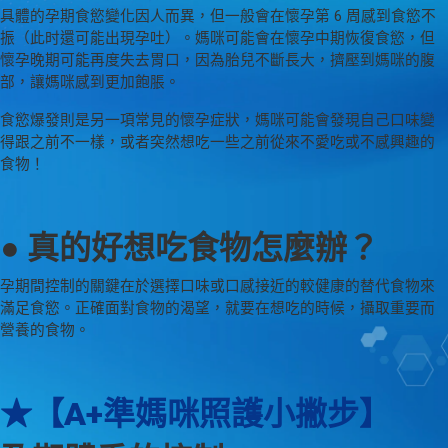
具體的孕期食慾變化因人而異，但一般會在懷孕第 6 周感到食慾不
振（此时還可能出現孕吐）。媽咪可能會在懷孕中期恢復食慾，但
懷孕晚期可能再度失去胃口，因為胎兒不斷長大，擠壓到媽咪的腹
部，讓媽咪感到更加飽脹。
食慾爆發則是另一項常見的懷孕症狀，媽咪可能會發現自己口味變
得跟之前不一樣，或者突然想吃一些之前從來不愛吃或不感興趣的
食物！
● 真的好想吃食物怎麼辦？
孕期間控制的關鍵在於選擇口味或口感接近的較健康的替代食物來
滿足食慾。正確面對食物的渴望，就要在想吃的時候，攝取重要而
營養的食物。
★【A+準媽咪照護小撇步】