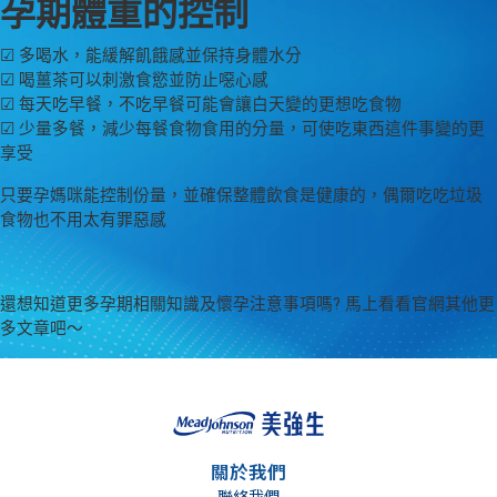
孕期體重的控制
☑ 多喝水，能緩解飢餓感並保持身體水分
☑ 喝薑茶可以刺激食慾並防止噁心感
☑ 每天吃早餐，不吃早餐可能會讓白天變的更想吃食物
☑ 少量多餐，減少每餐食物食用的分量，可使吃東西這件事變的更
享受
只要孕媽咪能控制份量，並確保整體飲食是健康的，偶爾吃吃垃圾
食物也不用太有罪惡感
還想知道更多孕期相關知識及懷孕注意事項嗎? 馬上看看官網其他更
多文章吧～
關於我們
聯絡我們