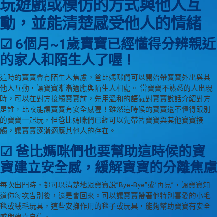
玩遊戲或模仿的方式與他人互
動，並能清楚感受他人的情緒
☑ 6個月~1歲寶寶已經懂得分辨親近
的家人和陌生人了喔！
這時的寶寶會有陌生人焦慮，爸比媽咪們可以開始帶寶寶外出與其
他人互動，讓寶寶漸漸適應與陌生人相處。 當寶寶不熟悉的人出現
時，可以在對方接觸寶寶前，先用溫和的語氣對寶寶說話介紹對方
是誰，比較能讓寶寶有安全感喔！雖然這時候的寶寶還不懂得跟別
的寶寶一起玩，但爸比媽咪們已經可以先帶著寶寶與其他寶寶接
觸，讓寶寶逐漸適應其他人的存在。
☑ 爸比媽咪們也要幫助這時候的寶
寶建立安全感，緩解寶寶的分離焦慮
每次出門時，都可以清楚地跟寶寶說”Bye-Bye”或”再見”，讓寶寶知
道你每次告別後，還是會回來。可以讓寶寶帶著他特別喜愛的小毛
毯或絨毛玩具，這些安撫作用的毯子或玩具，能夠幫助寶寶有安全