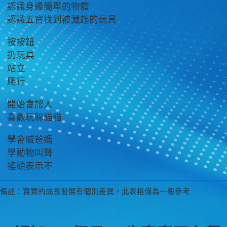
認
動
情
語
認識身邊簡單的物體
里
知
作
感
言
認識五官找到被藏起的玩具
程
碑
按按鈕
扔玩具
站立
爬行
開始會認人
喜歡玩躲貓貓
學會喊爸媽
學動物叫聲
搖頭表示不
備註：寶寶的成長發展有個別差異，此表格僅為一般參考