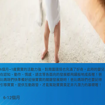
6個月~1歲寶寶的活動力強，對周圍環境也充滿了好奇。此時的嬰兒
在認知、動作、情感、語言等各面向的發展都飛躍般地成長喔！爸
比媽咪們快準備好迎接寶寶的關鍵發展期吧！爸比媽咪們也要記得
引導寶寶，提供互動啟發，才能幫助寶寶奠定非凡潛力的基礎喔！
發
6-12個月
展