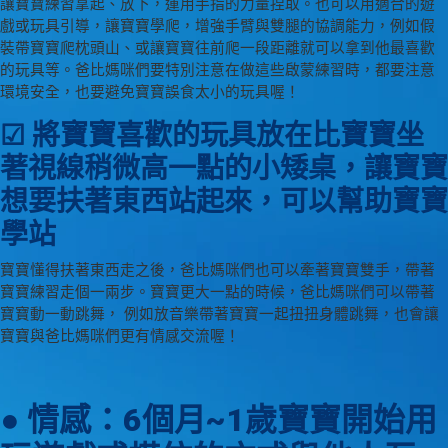
讓寶寶練習拿起、放下，運用手指的力量捏取。也可以用適合的遊
戲或玩具引導，讓寶寶學爬，增強手臂與雙腿的協調能力，例如假
裝帶寶寶爬枕頭山、或讓寶寶往前爬一段距離就可以拿到他最喜歡
的玩具等。爸比媽咪們要特別注意在做這些啟蒙練習時，都要注意
環境安全，也要避免寶寶誤食太小的玩具喔！
☑ 將寶寶喜歡的玩具放在比寶寶坐
著視線稍微高一點的小矮桌，讓寶寶
想要扶著東西站起來，可以幫助寶寶
學站
寶寶懂得扶著東西走之後，爸比媽咪們也可以牽著寶寶雙手，帶著
寶寶練習走個一兩步。寶寶更大一點的時候，爸比媽咪們可以帶著
寶寶動一動跳舞， 例如放音樂帶著寶寶一起扭扭身體跳舞，也會讓
寶寶與爸比媽咪們更有情感交流喔！
● 情感：6個月~1歲寶寶開始用