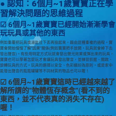
● 認知：6個月~1歲寶寶正在學
習解決問題的思維過程
☑ 6個月~1歲寶寶已經開始漸漸學會
玩玩具或其他的東西
例如重覆把玩具或湯匙往下丟再撿起來，藉由這種重複的過程，寶
寶會開始慢慢了解”因果”關係(例如寶寶把手放開，玩具就會掉下去
發出聲音)。有些用特定方式玩就會發出聲光效果或彈出來的玩具，
寶寶也可以學著怎麼玩才會讓玩具發出聲音，並練習抓握、開啟、
旋轉玩具的方式。玩具的選擇以安全、色彩繽紛為原則，或是家中
能發出聲音的瓶瓶罐罐等不同材質的物品也可以喔！
☑ 6個月~1歲寶寶這時已經越來越了
解所謂的”物體恆存概念”(看不到的
東西，並不代表真的消失不存在)
喔！