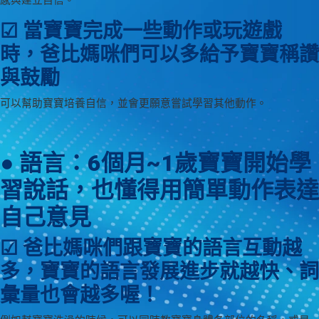
感與建立自信。
☑ 當寶寶完成一些動作或玩遊戲
時，爸比媽咪們可以多給予寶寶稱讚
與鼓勵
可以幫助寶寶培養自信，並會更願意嘗試學習其他動作。
● 語言：6個月~1歲寶寶開始學
習說話，也懂得用簡單動作表達
自己意見
☑ 爸比媽咪們跟寶寶的語言互動越
多，寶寶的語言發展進步就越快、詞
彙量也會越多喔！