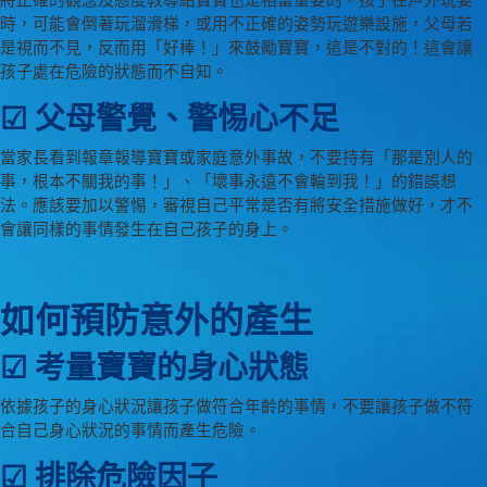
將正確的觀念及態度教導給寶寶也是相當重要的。孩子在戶外玩耍
時，可能會倒著玩溜滑梯，或用不正確的姿勢玩遊樂設施，父母若
是視而不見，反而用「好棒！」來鼓勵寶寶，這是不對的！這會讓
孩子處在危險的狀態而不自知。
☑ 父母警覺、警惕心不足
當家長看到報章報導寶寶或家庭意外事故，不要持有「那是別人的
事，根本不關我的事！」、「壞事永遠不會輪到我！」的錯誤想
法。應該要加以警惕，審視自己平常是否有將安全措施做好，才不
會讓同樣的事情發生在自己孩子的身上。
如何預防意外的產生
☑ 考量寶寶的身心狀態
依據孩子的身心狀況讓孩子做符合年齡的事情，不要讓孩子做不符
合自己身心狀況的事情而產生危險。
☑ 排除危險因子