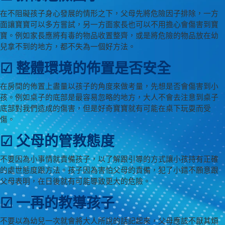
在不阻礙孩子身心發展的情形之下，父母先將危險因子排除，一方
面讓寶寶可以多方嘗試，另一方面家長也可以不用擔心會傷害到寶
寶。例如家長應將有毒的物品收置整齊，或是將危險的物品放在幼
兒拿不到的地方，都不失為一個好方法。
☑ 整體環境的佈置是否安全
在房間的佈置上盡量以孩子的角度來做考量，先想是否會傷害到小
孩。例如桌子的底部是最容易忽略的地方，大人不會去注意到桌子
底部對我們造成的傷害，但是好奇寶寶就有可能在桌下玩耍而受
傷。
☑ 父母的管教態度
不要因為小事情就責備孩子，以了解跟引導的方式讓小孩持有正確
的處世態度跟方法。孩子因為害怕父母的責備，犯了小錯不願意跟
父母表明，在日後就有可能導致更大的危險。
☑ 一再的教導孩子
不要以為幼兒一次就會將大人所說的話記起來，父母應該不厭其煩