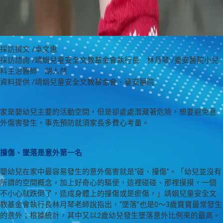
採訪撰文 /卓文惠
採訪諮詢 /靖娟兒童安全文教基金會執行長 林月琴 /臺安醫院小兒
科主治醫師 胡人然
資料提供 /靖娟兒童安全文教基金會、臺安醫院
家是嬰幼兒主要的活動空間，但是卻處處潛藏著危險，想要避免意
外傷害發生，事先預防就須家長多費心考量。
撞傷、墜落是意外第一名
嬰幼兒在家中最容易發生的意外傷害就是“碰、撞傷”。「幼兒並沒有
所謂的空間概念，加上好奇心的驅使，這裡碰碰、那裡摸摸，一個
不小心就跌倒了，造成身體上的撞傷或是瘀傷，」靖娟兒童安全文
教基金會執行長林月琴老師說指出，“墜落”也是0～3歲寶寶最常發生
的意外；根據統計，其中又以2歲幼兒發生墜落意外比例來的最高。