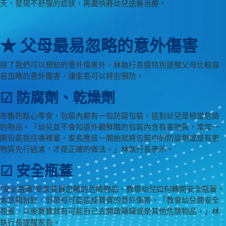
天，發現不舒服的症狀，再盡快將幼兒送醫治療。
★ 父母最易忽略的意外傷害
除了我們可以預知的意外傷害外，林執行長還特別提醒父母比較容
易忽略的意外傷害，讓家長可以特別預防。
☑ 防腐劑、乾燥劑
市售的點心零食，包裝內都有一包防腐包裝，這對幼兒是相當危險
的物品。「幼兒並不會知道外觀鮮豔的包裝內含有毒物質，常常一
開包裝就往嘴裡塞，家長應該一開始就將包裝中的防腐劑或是有害
物質先行過濾，才是正確的做法。」林執行長表示。
☑ 安全瓶蓋
“安全瓶蓋”是家長最忽略的危險物品。教導幼兒如何轉開安全瓶蓋，
本意相當好，但是有可能造成寶寶的意外傷害。「教會幼兒開安全
瓶蓋，以後寶寶就有可能自己去開啟藥罐或是其他危險物品，」林
執行長提醒家長。