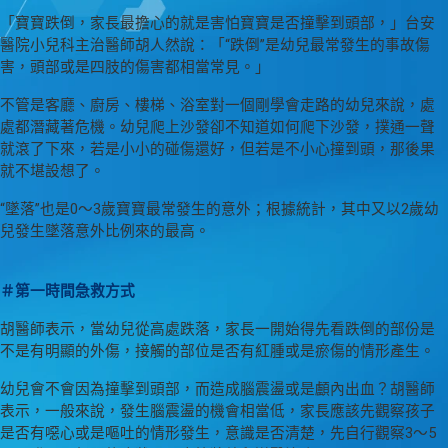
「寶寶跌倒，家長最擔心的就是害怕寶寶是否撞擊到頭部，」台安
醫院小兒科主治醫師胡人然說：「“跌倒”是幼兒最常發生的事故傷
害，頭部或是四肢的傷害都相當常見。」
不管是客廳、廚房、樓梯、浴室對一個剛學會走路的幼兒來說，處
處都潛藏著危機。幼兒爬上沙發卻不知道如何爬下沙發，撲通一聲
就滾了下來，若是小小的碰傷還好，但若是不小心撞到頭，那後果
就不堪設想了。
“墜落”也是0～3歲寶寶最常發生的意外；根據統計，其中又以2歲幼
兒發生墜落意外比例來的最高。
＃第一時間急救方式
胡醫師表示，當幼兒從高處跌落，家長一開始得先看跌倒的部份是
不是有明顯的外傷，接觸的部位是否有紅腫或是瘀傷的情形產生。
幼兒會不會因為撞擊到頭部，而造成腦震盪或是顱內出血？胡醫師
表示，一般來說，發生腦震盪的機會相當低，家長應該先觀察孩子
是否有噁心或是嘔吐的情形發生，意識是否清楚，先自行觀察3～5