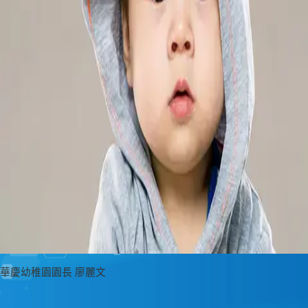
華慶幼稚園園長 廖麗文