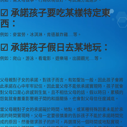
例如：幫父母做事，行為表現很好，考試滿分或進步。
☑ 承諾孩子要吃某樣特定東
西：
例如：麥當勞，冰淇淋，肯德基炸雞……等。
☑ 承諾孩子假日去某地玩：
例如：爬山，游泳，看電影，遊樂場，出國觀光……等。
父母親對子女的承諾，對孩子而言，有如聖旨一般，因此孩子會將
此承諾在心中牢牢記住，因此當父母不能依承諾實現時，孩子就會
對父母口是心非感到生氣，且不相信父母的話，假以時日，累積的
怨氣就會嚴重影響親子間的和諧關係，也會對父母信任度減底。
當父母親對子女的承諾礙於時間、地點，或某種特殊因素未能於承
諾的時間實現時，父母一定要很慎重的告訴孩子不能於承諾時間完
成的原因，然後徵求孩子的許可，再選擇另一個時間或地點實現，