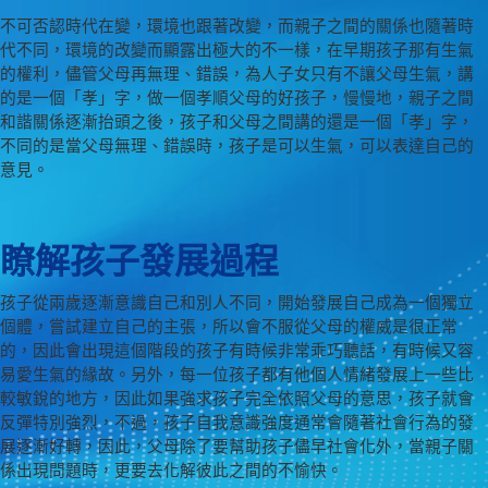
不可否認時代在變，環境也跟著改變，而親子之間的關係也隨著時
代不同，環境的改變而顯露出極大的不一樣，在早期孩子那有生氣
的權利，儘管父母再無理、錯誤，為人子女只有不讓父母生氣，講
的是一個「孝」字，做一個孝順父母的好孩子，慢慢地，親子之間
和諧關係逐漸抬頭之後，孩子和父母之間講的還是一個「孝」字，
不同的是當父母無理、錯誤時，孩子是可以生氣，可以表達自己的
意見。
瞭解孩子發展過程
孩子從兩歲逐漸意識自己和別人不同，開始發展自己成為一個獨立
個體，嘗試建立自己的主張，所以會不服從父母的權威是很正常
的，因此會出現這個階段的孩子有時候非常乖巧聽話，有時候又容
易愛生氣的緣故。另外，每一位孩子都有他個人情緒發展上一些比
較敏銳的地方，因此如果強求孩子完全依照父母的意思，孩子就會
反彈特別強烈，不過，孩子自我意識強度通常會隨著社會行為的發
展逐漸好轉，因此，父母除了要幫助孩子儘早社會化外，當親子關
係出現問題時，更要去化解彼此之間的不愉快。