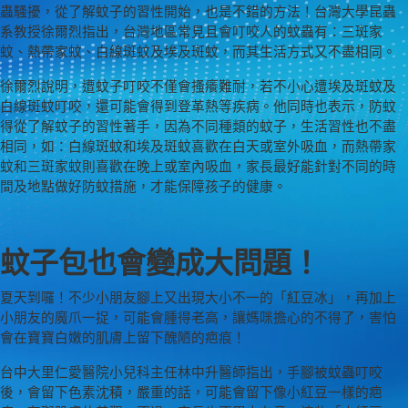
蟲騷擾，從了解蚊子的習性開始，也是不錯的方法！台灣大學昆蟲
系教授徐爾烈指出，台灣地區常見且會叮咬人的蚊蟲有：三斑家
蚊、熱帶家蚊、白線斑蚊及埃及斑蚊，而其生活方式又不盡相同。
徐爾烈說明，遭蚊子叮咬不僅會搔癢難耐，若不小心遭埃及斑蚊及
白線斑蚊叮咬，還可能會得到登革熱等疾病。他同時也表示，防蚊
得從了解蚊子的習性著手，因為不同種類的蚊子，生活習性也不盡
相同，如：白線斑蚊和埃及斑蚊喜歡在白天或室外吸血，而熱帶家
蚊和三斑家蚊則喜歡在晚上或室內吸血，家長最好能針對不同的時
間及地點做好防蚊措施，才能保障孩子的健康。
蚊子包也會變成大問題！
夏天到囉！不少小朋友腳上又出現大小不一的「紅豆冰」，再加上
小朋友的魔爪一捉，可能會腫得老高，讓媽咪擔心的不得了，害怕
會在寶寶白嫩的肌膚上留下醜陋的疤痕！
台中大里仁愛醫院小兒科主任林中升醫師指出，手腳被蚊蟲叮咬
後，會留下色素沈積，嚴重的話，可能會留下像小紅豆一樣的疤