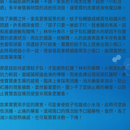
痕，有礙肌膚的美觀，不過，家長也不用太在意，這些「小紅豆
疤」多半會隨著時間的消逝而消退，讓寶寶的皮膚逐漸恢復白晰。
除了美觀之外，家長更需留意的是，蚊子包轉變成蜂窩性組織炎的
問題。許多媽咪會問：「孩子只要一被蚊子叮，就會腫的老高，這
和皮膚過敏有關嗎？」林中升表示，蚊子包紅腫變大的原因不在寶
寶的皮膚狀況，而在於細菌。他解釋，人的皮膚表面多半存有金黃
色葡萄球菌，而遭蚊子叮蚊後，寶寶的蚊子包上就會出現小傷口，
此時再經過小手一捉，很容易就會將細菌帶至小傷口，麻煩當然也
就跟著來囉！
那麼該如何處理蚊子包，才能避免紅腫？林中升解釋，小朋友的抵
抗力較弱，當細菌經過血液的傳導，而使皮膚出現局部紅腫時，會
使寶寶產生癢的感覺，臨床上會採用消腫、消炎藥膏來消炎，防止
紅腫的現象擴散，當然最重要的，還少不了塗抹止癢的藥膏，以防
止寶寶直捉癢而使發炎現象更嚴重。
如果寶寶用手捉的厲害，可能會使蚊子包變成小水泡，此時可塗抹
些消腫、止痛的藥膏，或視傷口的情況給予口服藥物。當然，為了
減少局部熱痛感，也可幫寶寶冰敷一下唷！