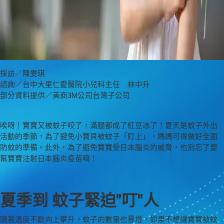
採訪／陳雯琪
諮詢／台中大里仁愛醫院小兒科主任 林中升
部分資料提供／美商3M公司台灣子公司
唉呀！寶寶又被蚊子咬了，滿腿都成了紅豆冰了！夏天是蚊子外出
活動的季節，為了避免小寶貝被蚊子「盯上」，媽媽可得做好全面
防蚊的準備。此外，為了避免寶寶受日本腦炎的威脅，也別忘了要
幫寶寶注射日本腦炎疫苗唷！
夏季到 蚊子緊迫"叮"人
隨著溫度不斷向上攀升，蚊子的數量也暴增，如果不想讓寶寶被蚊