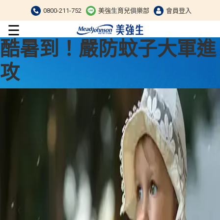
0800-211-752
美強生育兒俱樂部
會員登入
☰
酷暑到！嚴防蚊子大軍進
攻