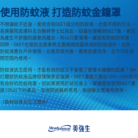
使用防蚊液 打造防蚊金鐘罩
不想讓蚊子近身，使用含有DEET成分的防蚊液，也是不錯的方法。
長庚醫院皮膚科主治醫師李士虹指出，蚊蟲在接觸到DEET後，會因
為產生不舒服的感覺而離去，所以只要薄薄一層就有防蚊的效果，
同時，DEET也是防治登革熱主要病媒蚊最有效的防蚊成份。此外，
防蚊液應在戶外使用，在進到室內後，應將皮膚洗淨，且不可在密
閉空間內使用。
防蚊液該怎麼用，才能有效防蚊又不會傷了寶寶水嫩嫩的肌膚？3M
打爾蚊防蚊液品牌經理陳彥宏強調，DEET濃度只要在10%～35%即可
有良好的防蚊效果，但如果使用於幼兒身上，建議還是使用DEET濃
度15%以下的產品，並詢問過醫師意見、無過敏反應後再使用。
（取材自育兒生活雜誌）