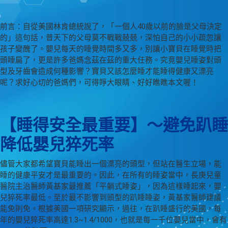
前言：自從美國林肯總統說了，「一個人40歲以前的臉是父母決定
的」這句話，普天下的父母莫不戰戰兢兢，深怕自己的小小疏忽讓
孩子變醜了。嬰兒每天的睡覺時間多又多，別讓小寶貝在睡覺時把
頭睡扁了，更是許多爸媽念茲在茲的重大任務。究竟嬰兒睡姿對頭
型及牙齒會造成何種影響？寶貝又該怎麼睡才能睡得健康又漂亮
呢？求好心切的爸媽們，可得睜大眼睛、好好瞧瞧本文喔！
【睡得安全最重要】～避免趴睡
降低嬰兒猝死率
儘管大家都希望寶貝能睡出一個漂亮的頭型，但站在醫生立場，能
睡的健康平安才是最重要的。因此，在所有的睡姿當中，長庚兒童
醫院主治醫師黃基家最推薦「平躺式睡姿」，因為這樣睡起來，嬰
兒猝死率最低。至於最不影響到頭型的趴睡睡姿，黃基家醫師建議
能免則免。根據美國一項研究顯示，過往，在趴睡盛行的美國，每
年的嬰兒猝死率高達1.3~1.4/1000，也就是每一千位嬰兒當中，會有