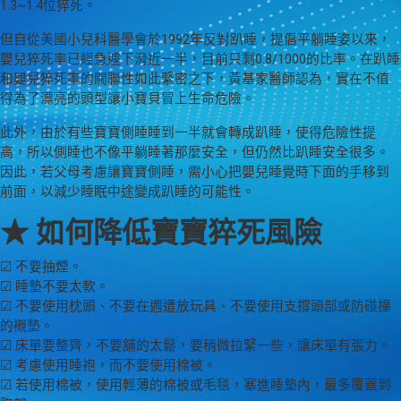
1.3~1.4位猝死。
但自從美國小兒科醫學會於1992年反對趴睡，提倡平躺睡姿以來，
嬰兒猝死率已經急遽下滑近一半，目前只剩0.8/1000的比率。在趴睡
和嬰兒猝死率的關聯性如此緊密之下，黃基家醫師認為，實在不值
得為了漂亮的頭型讓小寶貝冒上生命危險。
此外，由於有些寶寶側睡睡到一半就會轉成趴睡，使得危險性提
高，所以側睡也不像平躺睡著那麼安全，但仍然比趴睡安全很多。
因此，若父母考慮讓寶寶側睡，需小心把嬰兒睡覺時下面的手移到
前面，以減少睡眠中途變成趴睡的可能性。
★ 如何降低寶寶猝死風險
☑ 不要抽煙。
☑ 睡墊不要太軟。
☑ 不要使用枕頭、不要在週遭放玩具、不要使用支撐頭部或防碰撞
的襯墊。
☑ 床單要整齊，不要舖的太鬆，要稍微拉緊一些，讓床單有張力。
☑ 考慮使用睡袍，而不要使用棉被。
☑ 若使用棉被，使用輕薄的棉被或毛毯，塞進睡墊內，最多覆蓋到