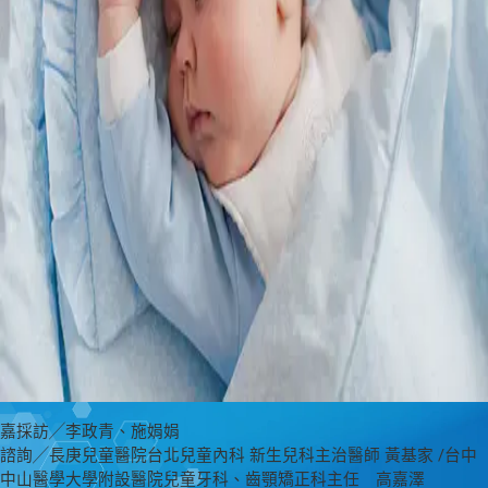
嘉採訪╱李政青、施娟娟
諮詢╱長庚兒童醫院台北兒童內科 新生兒科主治醫師 黃基家 /台中
中山醫學大學附設醫院兒童牙科、齒顎矯正科主任 高嘉澤