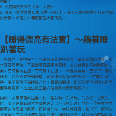
胸部。
☑ 不要讓寶寶穿的太多、太熱。
☑ 盡量不要讓寶寶和家人睡一張床上，可以考慮把嬰兒床放在爸媽
床旁邊，以便於方便照顧及哺餵母奶。
【睡得漂亮有法寶】～躺著睡
趴著玩
不過當然，睡得安全不見得就不能睡得漂亮。黃基家醫師建議，平
常寶寶睡覺時，可盡量讓寶寶平躺著睡，並交替轉動平躺時頭的方
向﹝有時轉向右邊、有時轉向左邊﹞，不要讓寶寶一直保持一樣的
睡姿，自然不會把頭睡扁。趴睡雖然有猝死的危險，但由於趴睡
時，除了頭型不易睡扁之外，寶寶的頸部、肩部及雙手會因為用力
而得到鍛鍊，在出生後三至六個月肌肉發育得較好。
因此，黃基家醫師提倡一個「躺著睡、趴著玩」的方式，也就是
說，除了睡覺時讓寶寶替換睡姿（不包括趴睡）之外，最好在寶寶
醒著的時候讓他趴著，照顧者則在一旁陪伴寶寶、和他玩，隨時注
意寶寶的口鼻別被床單等物品遮住而呼吸不順。趴著玩的時間可以