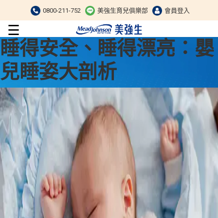
0800-211-752
美強生育兒俱樂部
會員登入
☰
睡得安全、睡得漂亮：嬰
兒睡姿大剖析