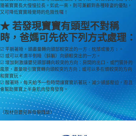
隨著寶寶長大慢慢拉長。如此一來，則可兼顧到各種睡姿的優點，
又可降低寶寶睡覺時的危險性囉！
★ 若發現寶寶有頭型不對稱
時，爸媽可先依下列方式處理：
☑ 平躺著睡，頭盡量轉向頭部較突出的一方﹝枕部或後方﹞。
☑ 或可以考慮半側睡（斜躺）向頭較突出的一方。
☑ 增加刺激讓嬰兒頭部轉向較突的方向：房間的出口、或門窗外的
風景，盡量吸引寶寶轉向頭較突的方向；或可以多在頭較突的方向
和寶寶玩。
☑ 醒著時，每天給予一些時間讓寶寶趴著玩，減少頭部壓迫，而且
會幫助寶寶上半身肌肉發育發育。
（取材自嬰兒與母親雜誌）