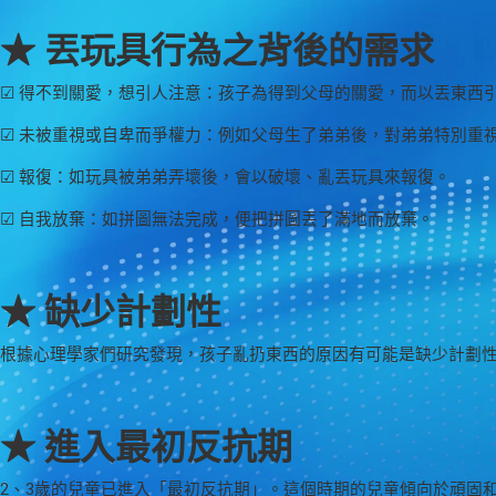
★ 丟玩具行為之背後的需求
☑ 得不到關愛，想引人注意：孩子為得到父母的關愛，而以丟東西
☑ 未被重視或自卑而爭權力：例如父母生了弟弟後，對弟弟特別重
☑ 報復：如玩具被弟弟弄壞後，會以破壞、亂丟玩具來報復。
☑ 自我放棄：如拼圖無法完成，便把拼圖丟了滿地而放棄。
★ 缺少計劃性
根據心理學家們研究發現，孩子亂扔東西的原因有可能是缺少計劃
★ 進入最初反抗期
2、3歲的兒童已進入「最初反抗期」。這個時期的兒童傾向於頑固