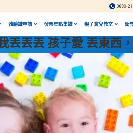
0800-21
體驗罐申請
發票集點集罐
親子育兒教室
衛
我丟丟丟 孩子愛 丟東西