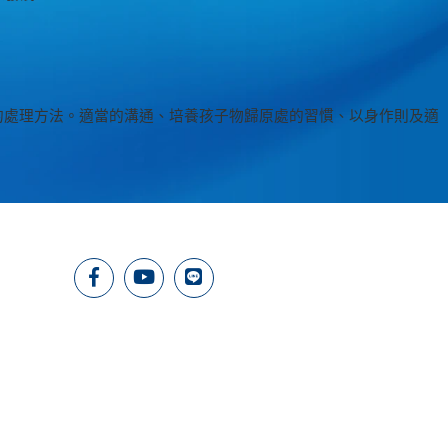
的處理方法。適當的溝通、培養孩子物歸原處的習慣、以身作則及適