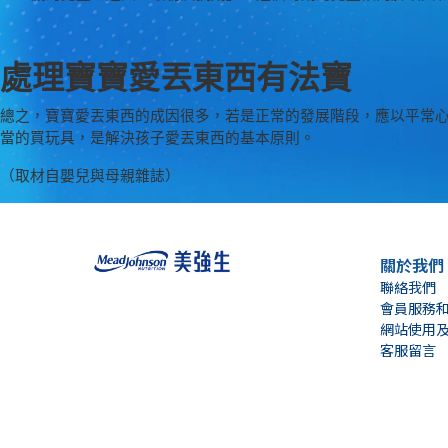
處理寶寶愛丟東西有法寶
總之，寶寶愛丟東西的成因很多，若是正常的發展階段，應以平常
當的買玩具，是解決孩子愛丟東西的基本原則。
（取材自嬰兒與母親雜誌）
關於我們
聯絡我們
會員服務
網站使用
客服留言
We support breast milk
根據世界衛生組織建議 母乳餵哺至少六個月
美強生營養品全力支持母乳餵哺, 母乳是寶寶最好的營養來源, 餵哺母乳是給寶寶一生最好的開始。在準備授乳及哺乳期間, 營養均衡的飲食, 對於提供寶寶優質的營養及幫助健康成長是很重要的。