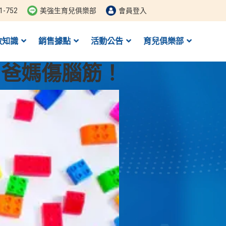
1-752
美強生育兒俱樂部
會員登入
教知識
銷售據點
活動公告
育兒俱樂部
，爸媽傷腦筋！