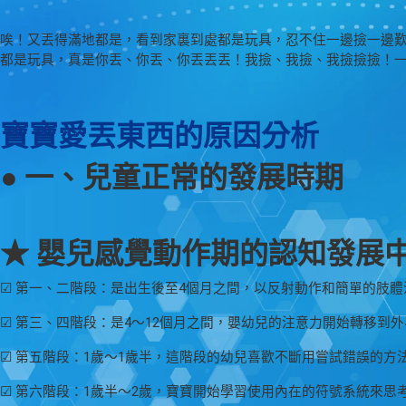
唉！又丟得滿地都是，看到家裏到處都是玩具，忍不住一邊撿一邊歎
都是玩具，真是你丟、你丟、你丟丟丟！我撿、我撿、我撿撿撿！
寶寶愛丟東西的原因分析
● 一、兒童正常的發展時期
★ 嬰兒感覺動作期的認知發展
☑ 第一、二階段：是出生後至4個月之間，以反射動作和簡單的肢體
☑ 第三、四階段：是4～12個月之間，嬰幼兒的注意力開始轉移到
☑ 第五階段：1歲～1歲半，這階段的幼兒喜歡不斷用嘗試錯誤的方
☑ 第六階段：1歲半～2歲，寶寶開始學習使用內在的符號系統來思