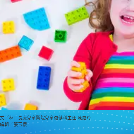
文╱林口長庚兒童醫院兒童復健科主任 陳嘉玲
編輯╱張玉櫻